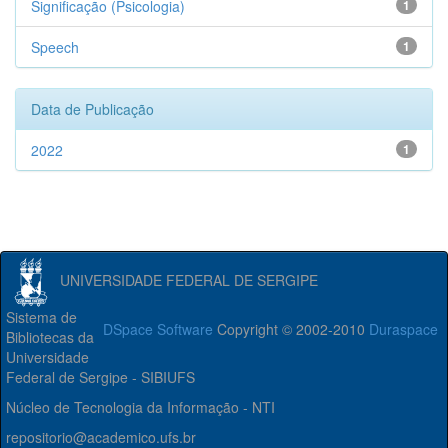
Significação (Psicologia)
1
Speech
1
Data de Publicação
2022
1
UNIVERSIDADE FEDERAL DE SERGIPE
Sistema de
DSpace Software
Copyright © 2002-2010
Duraspace
Bibliotecas da
Universidade
Federal de Sergipe - SIBIUFS
Núcleo de Tecnologia da Informação - NTI
repositorio@academico.ufs.br