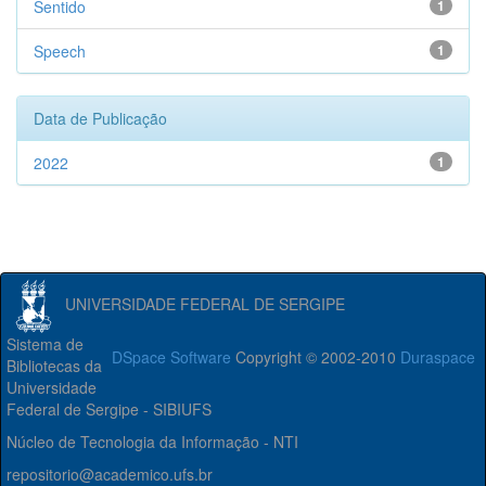
Sentido
1
Speech
1
Data de Publicação
2022
1
UNIVERSIDADE FEDERAL DE SERGIPE
Sistema de
DSpace Software
Copyright © 2002-2010
Duraspace
Bibliotecas da
Universidade
Federal de Sergipe - SIBIUFS
Núcleo de Tecnologia da Informação - NTI
repositorio@academico.ufs.br