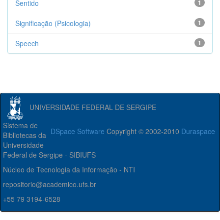
Sentido
1
Significação (Psicologia)
1
Speech
1
UNIVERSIDADE FEDERAL DE SERGIPE
Sistema de
DSpace Software
Copyright © 2002-2010
Duraspace
Bibliotecas da
Universidade
Federal de Sergipe - SIBIUFS
Núcleo de Tecnologia da Informação - NTI
repositorio@academico.ufs.br
+55 79 3194-6528