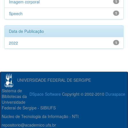
Imagem corporal
1
Speech
1
Data de Publicação
2022
1
UNIVERSIDADE FEDERAL DE SERGIPE
Sistema de
DSpace Software
Copyright © 2002-2010
Duraspace
Bibliotecas da
Universidade
Federal de Sergipe - SIBIUFS
Núcleo de Tecnologia da Informação - NTI
repositorio@academico.ufs.br