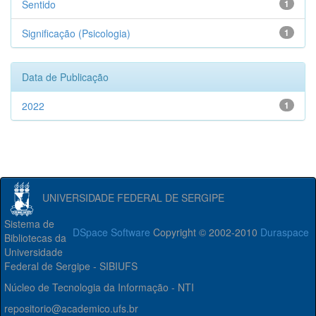
Sentido
1
Significação (Psicologia)
1
Data de Publicação
2022
1
UNIVERSIDADE FEDERAL DE SERGIPE
Sistema de
DSpace Software
Copyright © 2002-2010
Duraspace
Bibliotecas da
Universidade
Federal de Sergipe - SIBIUFS
Núcleo de Tecnologia da Informação - NTI
repositorio@academico.ufs.br