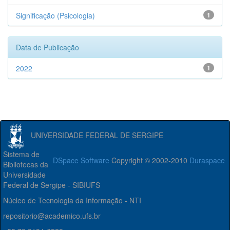
Significação (Psicologia)
1
Data de Publicação
2022
1
UNIVERSIDADE FEDERAL DE SERGIPE
Sistema de
DSpace Software
Copyright © 2002-2010
Duraspace
Bibliotecas da
Universidade
Federal de Sergipe - SIBIUFS
Núcleo de Tecnologia da Informação - NTI
repositorio@academico.ufs.br