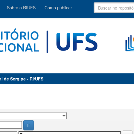
Sobre o RIUFS
Como publicar
al de Sergipe - RI/UFS