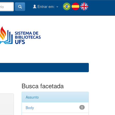
Entrar em:
Busca facetada
Assunto
Body
1