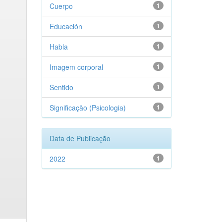
Cuerpo
1
Educación
1
Habla
1
Imagem corporal
1
Sentido
1
Significação (Psicologia)
1
Data de Publicação
2022
1