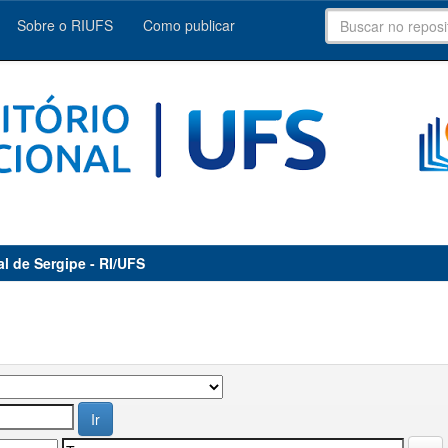
Sobre o RIUFS
Como publicar
al de Sergipe - RI/UFS