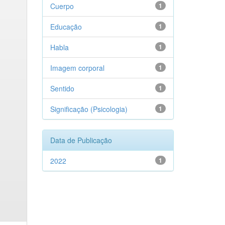
Cuerpo
1
Educação
1
Habla
1
Imagem corporal
1
Sentido
1
Significação (Psicologia)
1
Data de Publicação
2022
1