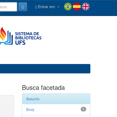
Entrar em:
Busca facetada
Assunto
Body
1