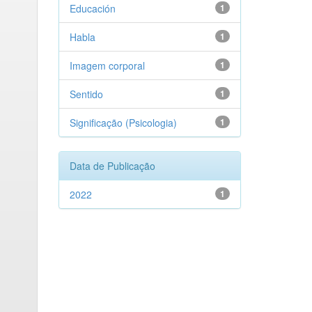
Educación
1
Habla
1
Imagem corporal
1
Sentido
1
Significação (Psicologia)
1
Data de Publicação
2022
1