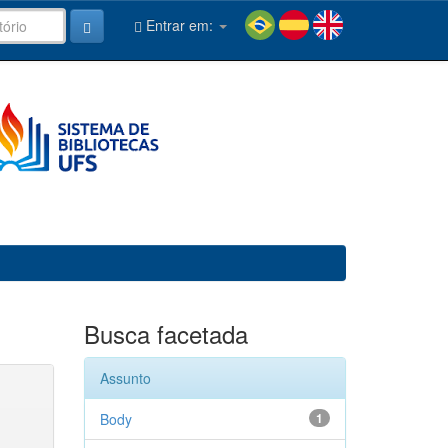
Entrar em:
Busca facetada
Assunto
Body
1