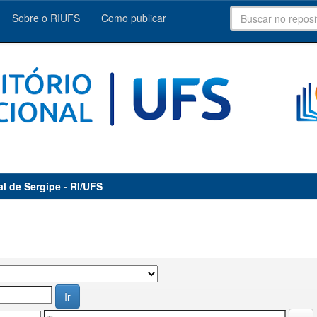
Sobre o RIUFS
Como publicar
al de Sergipe - RI/UFS