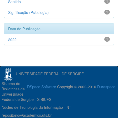
Sentido
1
Significação (Psicologia)
1
Data de Publicação
2022
1
UNIVERSIDADE FEDERAL DE SERGIPE
Sistema de
DSpace Software
Copyright © 2002-2010
Duraspace
Bibliotecas da
Universidade
Federal de Sergipe - SIBIUFS
Núcleo de Tecnologia da Informação - NTI
repositorio@academico.ufs.br