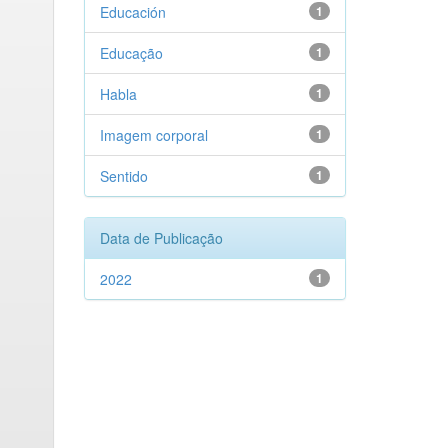
Educación
1
Educação
1
Habla
1
Imagem corporal
1
Sentido
1
Data de Publicação
2022
1