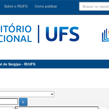
Sobre o RIUFS
Como publicar
al de Sergipe - RI/UFS