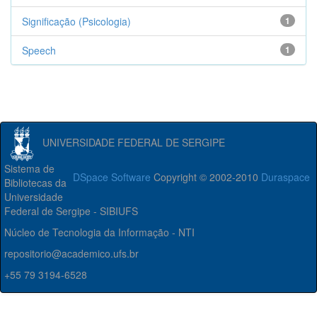
Significação (Psicologia)
1
Speech
1
UNIVERSIDADE FEDERAL DE SERGIPE
Sistema de
DSpace Software
Copyright © 2002-2010
Duraspace
Bibliotecas da
Universidade
Federal de Sergipe - SIBIUFS
Núcleo de Tecnologia da Informação - NTI
repositorio@academico.ufs.br
+55 79 3194-6528