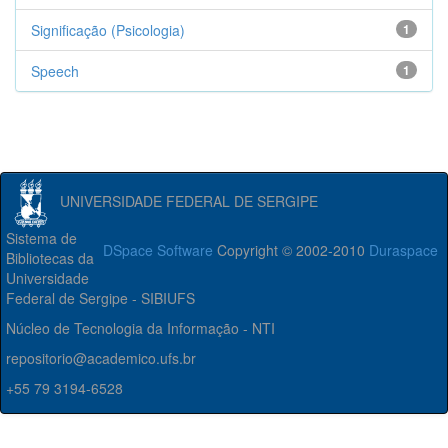
Significação (Psicologia)
1
Speech
1
UNIVERSIDADE FEDERAL DE SERGIPE
Sistema de
DSpace Software
Copyright © 2002-2010
Duraspace
Bibliotecas da
Universidade
Federal de Sergipe - SIBIUFS
Núcleo de Tecnologia da Informação - NTI
repositorio@academico.ufs.br
+55 79 3194-6528