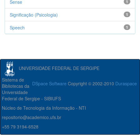
Sense
1
Significação (Psicologia)
1
Speech
1
UNIVERSIDADE FEDERAL DE SERGIPE
Sistema de
DSpace Software
Copyright © 2002-2010
Duraspace
Bibliotecas da
Universidade
Federal de Sergipe - SIBIUFS
Núcleo de Tecnologia da Informação - NTI
repositorio@academico.ufs.br
+55 79 3194-6528