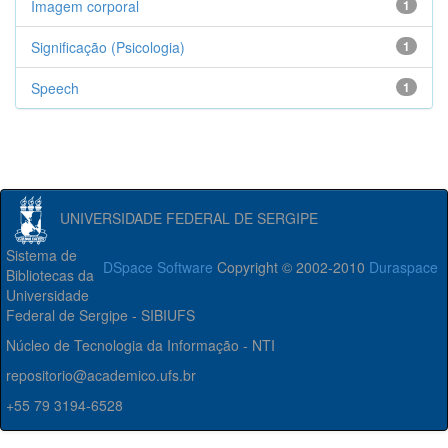
Imagem corporal
1
Significação (Psicologia)
1
Speech
1
UNIVERSIDADE FEDERAL DE SERGIPE
Sistema de
DSpace Software
Copyright © 2002-2010
Duraspace
Bibliotecas da
Universidade
Federal de Sergipe - SIBIUFS
Núcleo de Tecnologia da Informação - NTI
repositorio@academico.ufs.br
+55 79 3194-6528