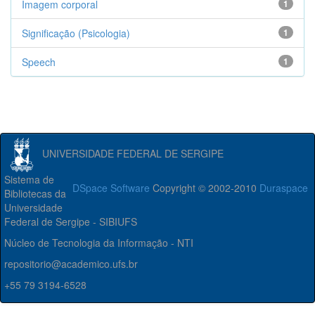
Imagem corporal
1
Significação (Psicologia)
1
Speech
1
UNIVERSIDADE FEDERAL DE SERGIPE
Sistema de
DSpace Software
Copyright © 2002-2010
Duraspace
Bibliotecas da
Universidade
Federal de Sergipe - SIBIUFS
Núcleo de Tecnologia da Informação - NTI
repositorio@academico.ufs.br
+55 79 3194-6528