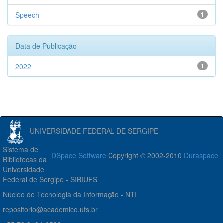
Speech
1
Data de Publicação
2022
1
UNIVERSIDADE FEDERAL DE SERGIPE
Sistema de
DSpace Software
Copyright © 2002-2010
Duraspace
Bibliotecas da
Universidade
Federal de Sergipe - SIBIUFS
Núcleo de Tecnologia da Informação - NTI
repositorio@academico.ufs.br