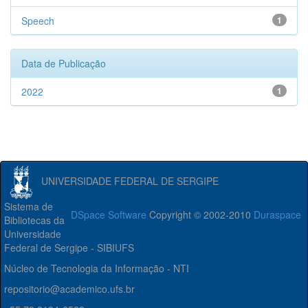
Speech
1
Data de Publicação
2022
1
UNIVERSIDADE FEDERAL DE SERGIPE
Sistema de
DSpace Software
Copyright © 2002-2010
Duraspace
Bibliotecas da
Universidade
Federal de Sergipe - SIBIUFS
Núcleo de Tecnologia da Informação - NTI
repositorio@academico.ufs.br