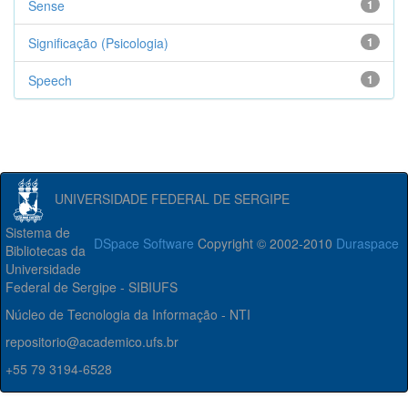
Sense
1
Significação (Psicologia)
1
Speech
1
UNIVERSIDADE FEDERAL DE SERGIPE
Sistema de
DSpace Software
Copyright © 2002-2010
Duraspace
Bibliotecas da
Universidade
Federal de Sergipe - SIBIUFS
Núcleo de Tecnologia da Informação - NTI
repositorio@academico.ufs.br
+55 79 3194-6528