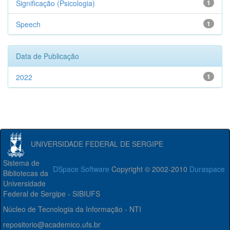
Significação (Psicologia)
1
Speech
1
Data de Publicação
2022
1
UNIVERSIDADE FEDERAL DE SERGIPE
Sistema de
DSpace Software
Copyright © 2002-2010
Duraspace
Bibliotecas da
Universidade
Federal de Sergipe - SIBIUFS
Núcleo de Tecnologia da Informação - NTI
repositorio@academico.ufs.br