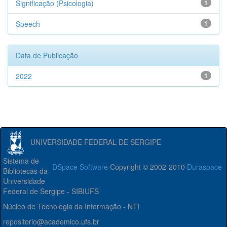
Significação (Psicologia)
1
Speech
1
Data de Publicação
2022
1
UNIVERSIDADE FEDERAL DE SERGIPE
Sistema de
DSpace Software
Copyright © 2002-2010
Duraspace
Bibliotecas da
Universidade
Federal de Sergipe - SIBIUFS
Núcleo de Tecnologia da Informação - NTI
repositorio@academico.ufs.br