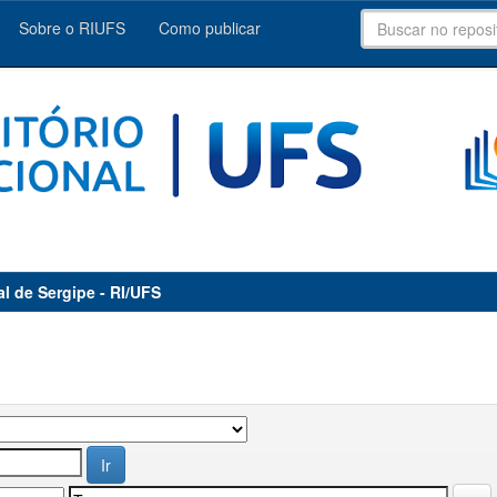
Sobre o RIUFS
Como publicar
al de Sergipe - RI/UFS