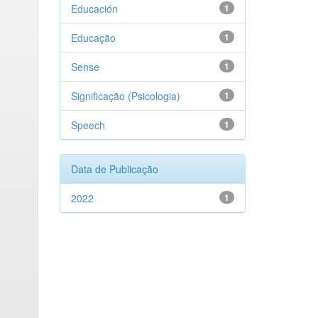
Educación
1
Educação
1
Sense
1
Significação (Psicologia)
1
Speech
1
Data de Publicação
2022
1