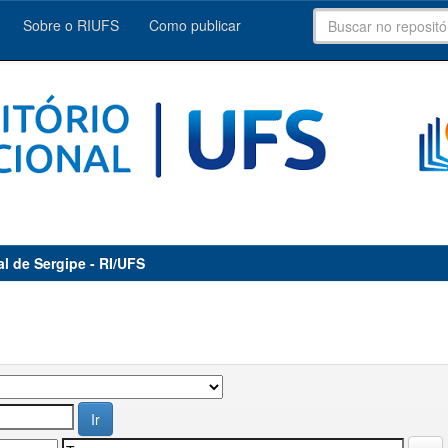
Sobre o RIUFS
Como publicar
al de Sergipe - RI/UFS