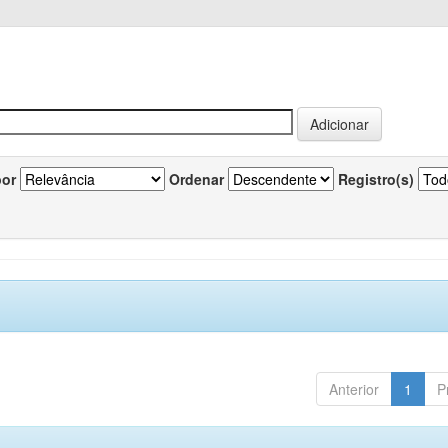
por
Ordenar
Registro(s)
Anterior
1
P