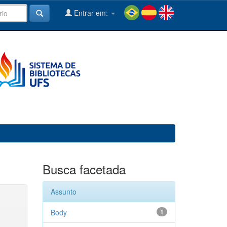
Entrar em:
Busca facetada
Assunto
Body
1