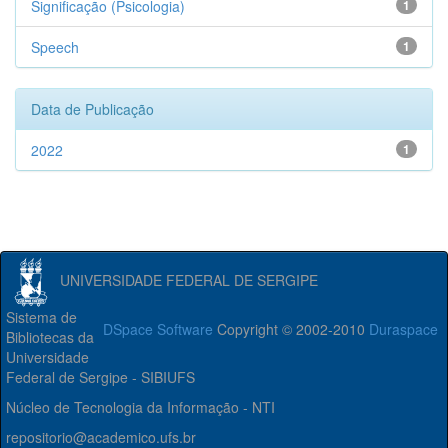
Significação (Psicologia)
1
Speech
1
Data de Publicação
2022
1
UNIVERSIDADE FEDERAL DE SERGIPE
Sistema de
DSpace Software
Copyright © 2002-2010
Duraspace
Bibliotecas da
Universidade
Federal de Sergipe - SIBIUFS
Núcleo de Tecnologia da Informação - NTI
repositorio@academico.ufs.br