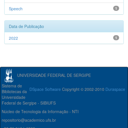
Speech
1
Data de Publicação
2022
1
UNIVERSIDADE FEDERAL DE SERGIPE
Sistema de
DSpace Software
Copyright © 2002-2010
Duraspace
Bibliotecas da
Universidade
Federal de Sergipe - SIBIUFS
Núcleo de Tecnologia da Informação - NTI
repositorio@academico.ufs.br