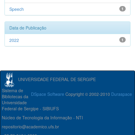
Speech
1
Data de Publicação
2022
1
UNIVERSIDADE FEDERAL DE SERGIPE
Sistema de
DSpace Software
Copyright © 2002-2010
Duraspace
Bibliotecas da
Universidade
Federal de Sergipe - SIBIUFS
Núcleo de Tecnologia da Informação - NTI
repositorio@academico.ufs.br