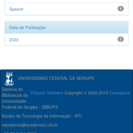
Speech
1
Data de Publicação
2022
1
UNIVERSIDADE FEDERAL DE SERGIPE
Sistema de
DSpace Software
Copyright © 2002-2010
Duraspace
Bibliotecas da
Universidade
Federal de Sergipe - SIBIUFS
Núcleo de Tecnologia da Informação - NTI
repositorio@academico.ufs.br