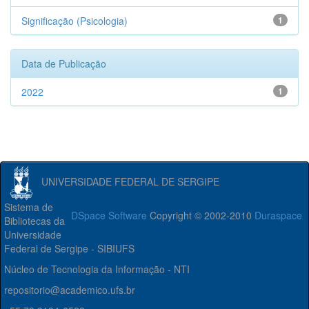
Significação (Psicologia)
1
Data de Publicação
2022
1
UNIVERSIDADE FEDERAL DE SERGIPE
Sistema de
DSpace Software
Copyright © 2002-2010
Duraspace
Bibliotecas da
Universidade
Federal de Sergipe - SIBIUFS
Núcleo de Tecnologia da Informação - NTI
repositorio@academico.ufs.br