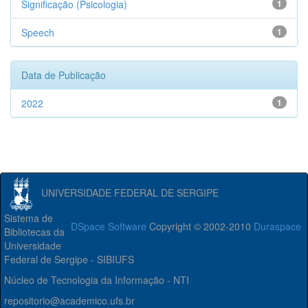
Significação (Psicologia)
1
Speech
1
Data de Publicação
2022
1
UNIVERSIDADE FEDERAL DE SERGIPE
Sistema de
DSpace Software
Copyright © 2002-2010
Duraspace
Bibliotecas da
Universidade
Federal de Sergipe - SIBIUFS
Núcleo de Tecnologia da Informação - NTI
repositorio@academico.ufs.br