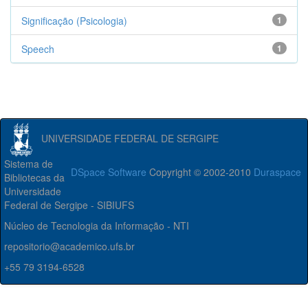
Significação (Psicologia)
1
Speech
1
UNIVERSIDADE FEDERAL DE SERGIPE
Sistema de
DSpace Software
Copyright © 2002-2010
Duraspace
Bibliotecas da
Universidade
Federal de Sergipe - SIBIUFS
Núcleo de Tecnologia da Informação - NTI
repositorio@academico.ufs.br
+55 79 3194-6528