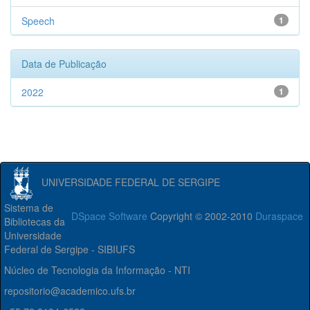
Speech
1
Data de Publicação
2022
1
UNIVERSIDADE FEDERAL DE SERGIPE
Sistema de
DSpace Software
Copyright © 2002-2010
Duraspace
Bibliotecas da
Universidade
Federal de Sergipe - SIBIUFS
Núcleo de Tecnologia da Informação - NTI
repositorio@academico.ufs.br