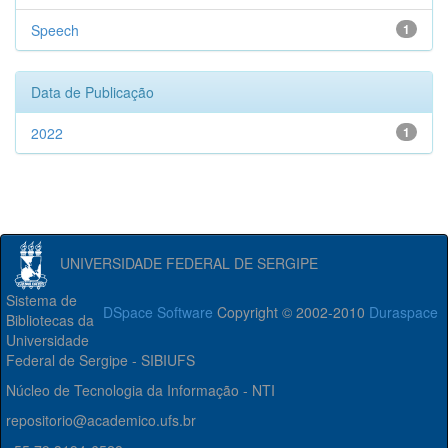
Speech
1
Data de Publicação
2022
1
UNIVERSIDADE FEDERAL DE SERGIPE
Sistema de
DSpace Software
Copyright © 2002-2010
Duraspace
Bibliotecas da
Universidade
Federal de Sergipe - SIBIUFS
Núcleo de Tecnologia da Informação - NTI
repositorio@academico.ufs.br