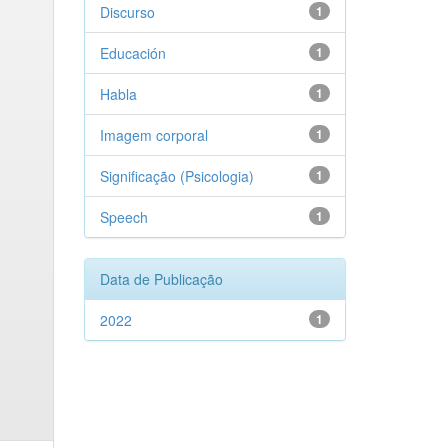
Discurso
1
Educación
1
Habla
1
Imagem corporal
1
Significação (Psicologia)
1
Speech
1
Data de Publicação
2022
1