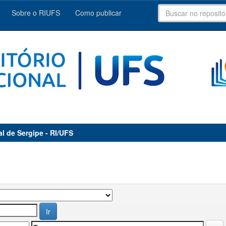
Sobre o RIUFS
Como publicar
al de Sergipe - RI/UFS