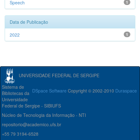
Speech
1
Data de Publicação
2022
1
UNIVERSIDADE FEDERAL DE SERGIPE
Sistema de
DSpace Software
Copyright © 2002-2010
Duraspace
Bibliotecas da
Universidade
Federal de Sergipe - SIBIUFS
Núcleo de Tecnologia da Informação - NTI
repositorio@academico.ufs.br
+55 79 3194-6528