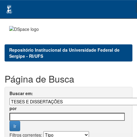
Skip
navigation
Repositório Institucional da Universidade Federal de
Sergipe - RI/UFS
Página de Busca
Buscar em:
por
Filtros correntes: