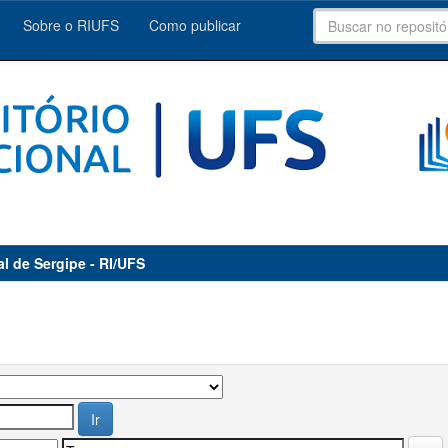
Sobre o RIUFS
Como publicar
al de Sergipe - RI/UFS