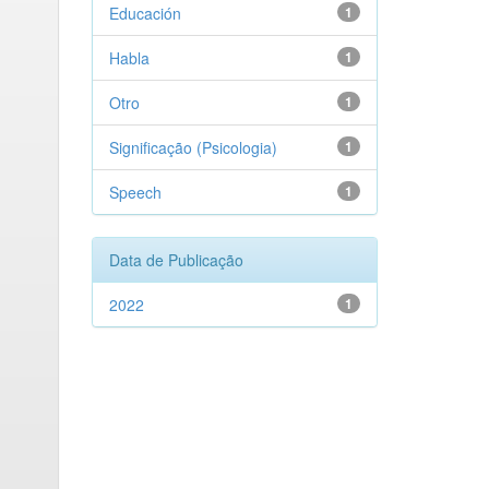
Educación
1
Habla
1
Otro
1
Significação (Psicologia)
1
Speech
1
Data de Publicação
2022
1