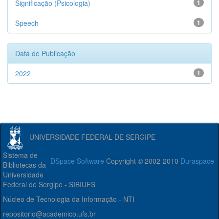
Significação (Psicologia)
1
Speech
1
Data de Publicação
2022
1
UNIVERSIDADE FEDERAL DE SERGIPE
Sistema de
DSpace Software
Copyright © 2002-2010
Duraspace
Bibliotecas da
Universidade
Federal de Sergipe - SIBIUFS
Núcleo de Tecnologia da Informação - NTI
repositorio@academico.ufs.br