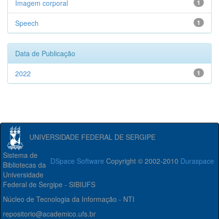
Imagem corporal
1
Speech
1
Data de Publicação
2022
1
UNIVERSIDADE FEDERAL DE SERGIPE
Sistema de
DSpace Software
Copyright © 2002-2010
Duraspace
Bibliotecas da
Universidade
Federal de Sergipe - SIBIUFS
Núcleo de Tecnologia da Informação - NTI
repositorio@academico.ufs.br