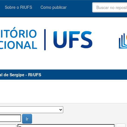
Sobre o RIUFS
Como publicar
al de Sergipe - RI/UFS