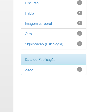
Discurso
1
Habla
1
Imagem corporal
1
Otro
1
Significação (Psicologia)
1
Data de Publicação
2022
1