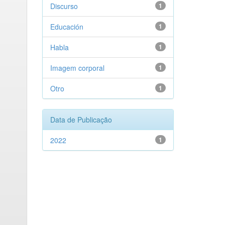
Discurso
1
Educación
1
Habla
1
Imagem corporal
1
Otro
1
Data de Publicação
2022
1