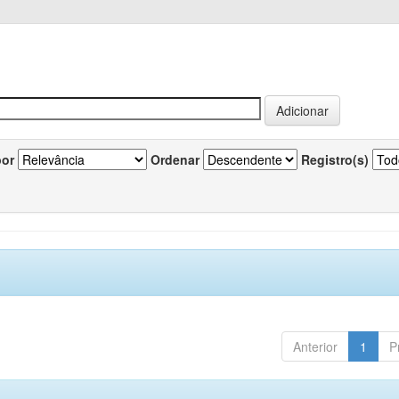
por
Ordenar
Registro(s)
Anterior
1
P