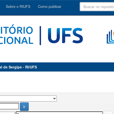
Sobre o RIUFS
Como publicar
al de Sergipe - RI/UFS