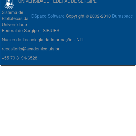
UNIVERSIDADE FEDERAL DE SERGIPE
Sistema de
DSpace Software
Copyright © 2002-2010
Duraspace
Bibliotecas da
Universidade
Federal de Sergipe - SIBIUFS
Núcleo de Tecnologia da Informação - NTI
repositorio@academico.ufs.br
+55 79 3194-6528