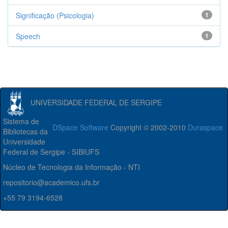
Significação (Psicologia)
1
Speech
1
UNIVERSIDADE FEDERAL DE SERGIPE
Sistema de
DSpace Software
Copyright © 2002-2010
Duraspace
Bibliotecas da
Universidade
Federal de Sergipe - SIBIUFS
Núcleo de Tecnologia da Informação - NTI
repositorio@academico.ufs.br
+55 79 3194-6528