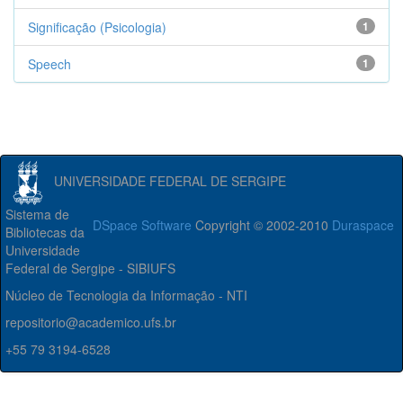
Significação (Psicologia)
1
Speech
1
UNIVERSIDADE FEDERAL DE SERGIPE
Sistema de
DSpace Software
Copyright © 2002-2010
Duraspace
Bibliotecas da
Universidade
Federal de Sergipe - SIBIUFS
Núcleo de Tecnologia da Informação - NTI
repositorio@academico.ufs.br
+55 79 3194-6528