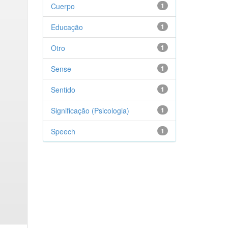
Cuerpo
1
Educação
1
Otro
1
Sense
1
Sentido
1
Significação (Psicologia)
1
Speech
1