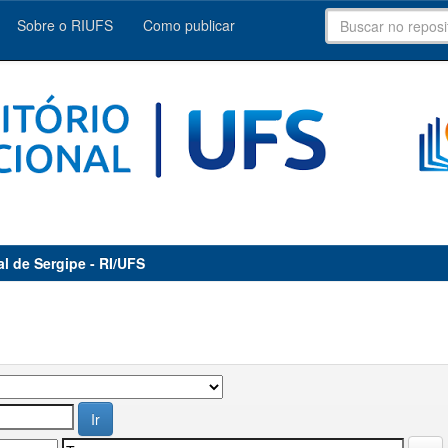
Sobre o RIUFS
Como publicar
al de Sergipe - RI/UFS