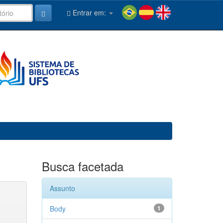
Entrar em:
Busca facetada
Assunto
Body
1