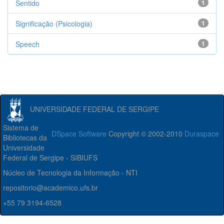
Sentido
1
Significação (Psicologia)
1
Speech
1
UNIVERSIDADE FEDERAL DE SERGIPE
Sistema de
DSpace Software
Copyright © 2002-2010
Duraspace
Bibliotecas da
Universidade
Federal de Sergipe - SIBIUFS
Núcleo de Tecnologia da Informação - NTI
repositorio@academico.ufs.br
+55 79 3194-6528