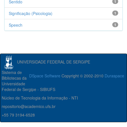
Sentido
1
Significação (Psicologia)
1
Speech
1
UNIVERSIDADE FEDERAL DE SERGIPE
Sistema de
DSpace Software
Copyright © 2002-2010
Duraspace
Bibliotecas da
Universidade
Federal de Sergipe - SIBIUFS
Núcleo de Tecnologia da Informação - NTI
repositorio@academico.ufs.br
+55 79 3194-6528