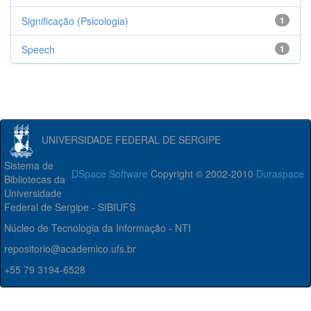
Significação (Psicologia)
1
Speech
1
UNIVERSIDADE FEDERAL DE SERGIPE
Sistema de
DSpace Software
Copyright © 2002-2010
Duraspace
Bibliotecas da
Universidade
Federal de Sergipe - SIBIUFS
Núcleo de Tecnologia da Informação - NTI
repositorio@academico.ufs.br
+55 79 3194-6528