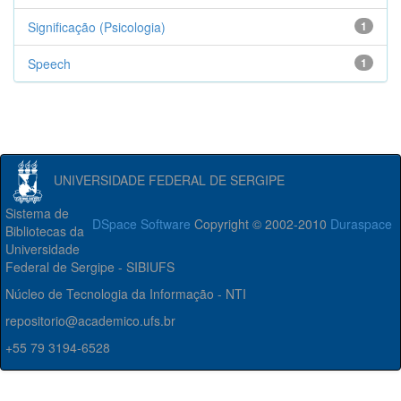
Significação (Psicologia)
1
Speech
1
UNIVERSIDADE FEDERAL DE SERGIPE
Sistema de
DSpace Software
Copyright © 2002-2010
Duraspace
Bibliotecas da
Universidade
Federal de Sergipe - SIBIUFS
Núcleo de Tecnologia da Informação - NTI
repositorio@academico.ufs.br
+55 79 3194-6528