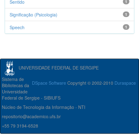
Sentido
1
Significação (Psicologia)
1
Speech
1
UNIVERSIDADE FEDERAL DE SERGIPE
Sistema de
DSpace Software
Copyright © 2002-2010
Duraspace
Bibliotecas da
Universidade
Federal de Sergipe - SIBIUFS
Núcleo de Tecnologia da Informação - NTI
repositorio@academico.ufs.br
+55 79 3194-6528