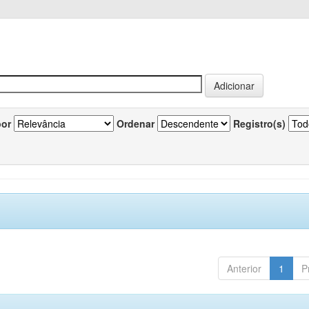
por
Ordenar
Registro(s)
Anterior
1
P