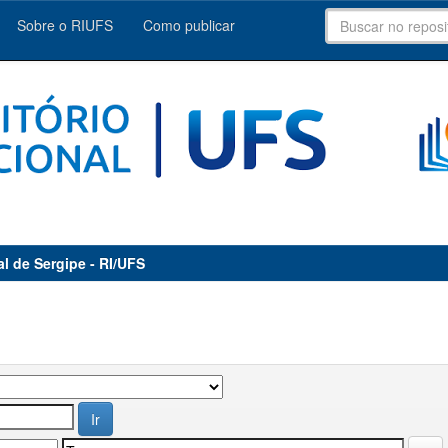
Sobre o RIUFS
Como publicar
al de Sergipe - RI/UFS