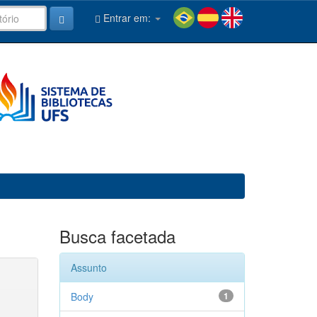
Entrar em:
Busca facetada
Assunto
Body
1