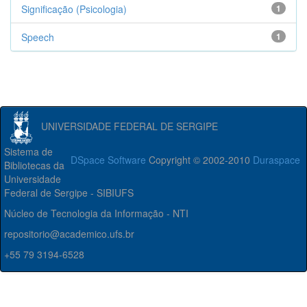
Significação (Psicologia)
1
Speech
1
UNIVERSIDADE FEDERAL DE SERGIPE
Sistema de
DSpace Software
Copyright © 2002-2010
Duraspace
Bibliotecas da
Universidade
Federal de Sergipe - SIBIUFS
Núcleo de Tecnologia da Informação - NTI
repositorio@academico.ufs.br
+55 79 3194-6528